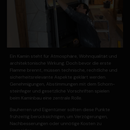
Ein Kamin steht für Atmosphäre, Wohnqua­lität und
archi­tek­to­nische Wirkung. Doch bevor die erste
Flamme brennt, müssen technische, recht­liche und
sicher­heits­re­le­vante Aspekte geklärt werden.
Geneh­mi­gungen, Abstim­mungen mit dem Schorn­
stein­feger und gesetz­liche Vorschriften spielen
beim Kaminbau eine zentrale Rolle.
Bauherren und Eigen­tümer sollten diese Punkte
frühzeitig berück­sich­tigen, um Verzö­ge­rungen,
Nachbes­se­rungen oder unnötige Kosten zu