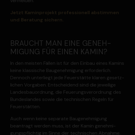
vermeiden.
Jetzt Kamin­projekt profes­sionell abstimmen
und Beratung sichern.
BRAUCHT MAN EINE GENEH­
MIGUNG FÜR EINEN KAMIN?
In den meisten Fällen ist für den Einbau eines Kamins
keine klassische Bauge­neh­migung erfor­derlich.
Dennoch unter­liegt jede Feuer­stätte klaren gesetz­
lichen Vorgaben. Entscheidend sind die jeweilige
Landes­bau­ordnung, die Feuerungs­ver­ordnung des
Bundes­landes sowie die techni­schen Regeln für
Feuer­stätten.
Auch wenn keine separate Bauge­neh­migung
beantragt werden muss, ist der Kamin geneh­mi­
gungs­pflichtig im Sinne der techni­schen Abnahme.