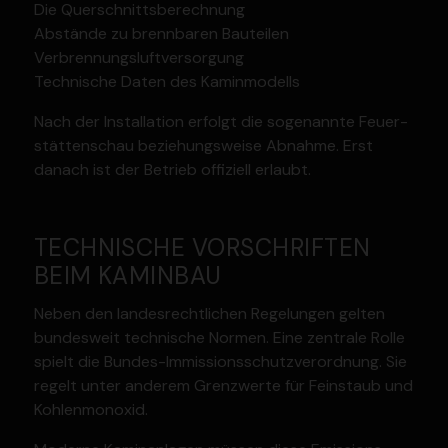
Die Querschnitts­be­rechnung
Abstände zu brenn­baren Bauteilen
Verbren­nungs­luft­ver­sorgung
Technische Daten des Kamin­mo­dells
Nach der Instal­lation erfolgt die sogenannte Feuer­
stät­ten­schau bezie­hungs­weise Abnahme. Erst
danach ist der Betrieb offiziell erlaubt.
TECHNISCHE VORSCHRIFTEN
BEIM KAMINBAU
Neben den landes­recht­lichen Regelungen gelten
bundesweit technische Normen. Eine zentrale Rolle
spielt die Bundes-Immis­­si­ons­­schut­z­­ver­­­ordnung. Sie
regelt unter anderem Grenz­werte für Feinstaub und
Kohlen­monoxid.