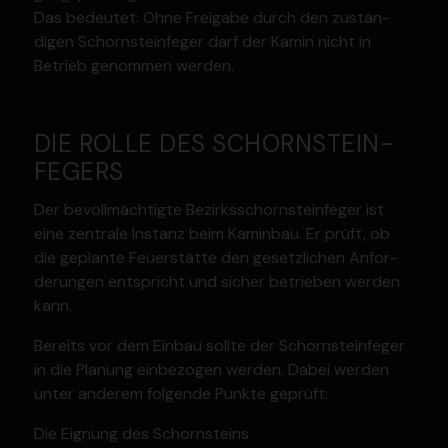
Das bedeutet: Ohne Freigabe durch den zustän­
digen Schorn­stein­feger darf der Kamin nicht in
Betrieb genommen werden.
DIE ROLLE DES SCHORN­STEIN­
FEGERS
Der bevoll­mäch­tigte Bezirks­schorn­stein­feger ist
eine zentrale Instanz beim Kaminbau. Er prüft, ob
die geplante Feuer­stätte den gesetz­lichen Anfor­
de­rungen entspricht und sicher betrieben werden
kann.
Bereits vor dem Einbau sollte der Schorn­stein­feger
in die Planung einbe­zogen werden. Dabei werden
unter anderem folgende Punkte geprüft:
Die Eignung des Schorn­steins