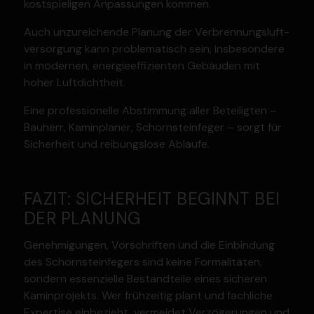
kostspie­ligen Anpas­sungen kommen.
Auch unzurei­chende Planung der Verbren­nungs­luft­
ver­sorgung kann proble­ma­tisch sein, insbe­sondere
in modernen, energie­ef­fi­zi­enten Gebäuden mit
hoher Luftdichtheit.
Eine profes­sio­nelle Abstimmung aller Betei­ligten –
Bauherr, Kamin­planer, Schorn­stein­feger – sorgt für
Sicherheit und reibungslose Abläufe.
FAZIT: SICHERHEIT BEGINNT BEI
DER PLANUNG
Geneh­mi­gungen, Vorschriften und die Einbindung
des Schorn­stein­fegers sind keine Forma­li­täten,
sondern essen­zielle Bestand­teile eines sicheren
Kamin­pro­jekts. Wer frühzeitig plant und fachliche
Expertise einbe­zieht, vermeidet Verzö­ge­rungen und