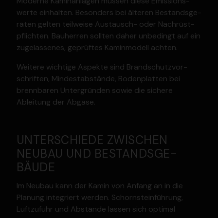
Moderne Kamin­an­lagen müssen diese Emissi­ons­
werte einhalten. Besonders bei älteren Bestands­ge­
räten gelten teilweise Austausch- oder Nachrüst­
pflichten. Bauherren sollten daher unbedingt auf ein
zugelas­senes, geprüftes Kamin­modell achten.
Weitere wichtige Aspekte sind Brand­schutz­vor­
schriften, Mindest­ab­stände, Boden­platten bei
brenn­baren Unter­gründen sowie die sichere
Ableitung der Abgase.
UNTER­SCHIEDE ZWISCHEN
NEUBAU UND BESTANDS­GE­
BÄUDE
Im Neubau kann der Kamin von Anfang an in die
Planung integriert werden. Schorn­stein­führung,
Luftzufuhr und Abstände lassen sich optimal