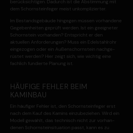
berück­sich­tigen. Dadurch ist die Abstimmung mit
dem Schorn­stein­feger meist unkom­pli­zierter.
Im Bestands­ge­bäude hingegen müssen vorhandene
Gegeben­heiten geprüft werden. Ist ein geeig­neter
Schorn­stein vorhanden? Entspricht er den
aktuellen Anfor­de­rungen? Muss ein Edelstahlrohr
einge­zogen oder ein Außen­schorn­stein nachge­
rüstet werden? Hier zeigt sich, wie wichtig eine
fachlich fundierte Planung ist.
HÄUFIGE FEHLER BEIM
KAMINBAU
Ein häufiger Fehler ist, den Schorn­stein­feger erst
nach dem Kauf des Kamins einzu­be­ziehen. Wird ein
Modell gewählt, das technisch nicht zur vorhan­
denen Schorn­stein­si­tuation passt, kann es zu