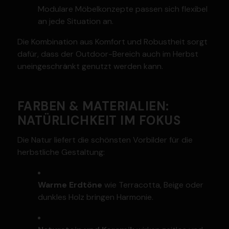
Modulare Möbel­kon­zepte passen sich flexibel
an jede Situation an.
Die Kombi­nation aus Komfort und Robustheit sorgt
dafür, dass der Outdoor-Bereich auch im Herbst
unein­ge­schränkt genutzt werden kann.
FARBEN & MATERIALIEN:
NATÜR­LICHKEIT IM FOKUS
Die Natur liefert die schönsten Vorbilder für die
herbst­liche Gestaltung:
Warme Erdtöne
wie Terra­cotta, Beige oder
dunkles Holz bringen Harmonie.