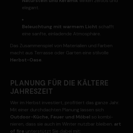
Natur­stein und Keramik
wirken zeitlos und
elegant.
Beleuchtung mit warmem Licht
schafft
eine sanfte, einla­dende Atmosphäre.
Das Zusam­men­spiel von Materialien und Farben
macht aus Terrasse oder Garten eine stilvolle
Herbst-Oase
.
PLANUNG FÜR DIE KÄLTERE
JAHRESZEIT
Wer im Herbst inves­tiert, profi­tiert das ganze Jahr.
Mit einer durch­dachten Planung lassen sich
Outdoor-Küche, Feuer und Möbel
so kombi­
nieren, dass sie auch im Winter nutzbar bleiben.
art
of fire
unter­stützt Sie dabei mit: