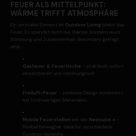
FEUER ALS MITTEL­PUNKT:
WÄRME TRIFFT ATMOSPHÄRE
Ein zentrales Element im
Outdoor Living
bleibt das
Feuer. Es spendet nicht nur Wärme, sondern auch
Stimmung und Zusam­menhalt. Besonders gefragt
sind:
Gasfeuer & Feuer­tische
– praktisch, sofort
einsatz­bereit und stimmungsvoll.
Freiluft-Feuer
– zeitloses Design kombi­niert
mit hochwer­tigen Materialien.
Mobile Feuer­stellen
wie der
Neocube‑o
–
flexibel bewegbar, ideal für verschiedene
Outdoor-Bereiche.