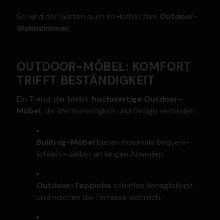
So wird der Garten auch im Herbst zum
Outdoor-
Wohnzimmer
.
OUTDOOR-MÖBEL: KOMFORT
TRIFFT BESTÄN­DIGKEIT
Ein Trend, der bleibt:
hochwertige Outdoor-
Möbel
, die Wetter­fes­tigkeit und Design verbinden.
Bullfrog-Möbel
bieten maximale Bequem­
lichkeit – selbst an langen Abenden.
Outdoor-Teppiche
schaffen Behag­lichkeit
und machen die Terrasse wohnlich.