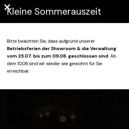
Kleine Sommerauszeit
Bitte beachten Sie, dass aufgrund unserer
HERBST­LICHE OUTDOOR
Betriebsferien der Showroom & die Verwaltung
LIVING TRENDS –
vom 25.07. bis zum 09.08. geschlossen sind
. Ab
dem 10.08 sind wir wieder wie gewohnt für Sie
GEMÜT­LICHKEIT UNTER
erreichbar.
FREIEM HIMMEL