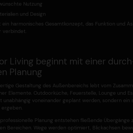
wünschte Nutzung
terialien und Design
 ein harmo­ni­sches Gesamt­konzept, das Funktion und Äs
r verbindet.
r Living beginnt mit einer durch
en Planung
ertige Gestaltung des Außen­be­reichs lebt vom Zusam­me
ner Elemente. Outdoor­küche, Feuer­stelle, Lounge und Es
ht unabhängig vonein­ander geplant werden, sondern ein
 ergeben.
profes­sio­nelle Planung entstehen fließende Übergänge
nen Bereichen. Wege werden optimiert, Blick­achsen bew