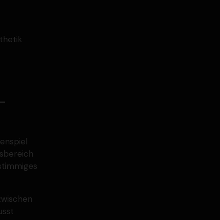
thetik
­
n­spiel
sbe­reich
 stimmiges
 zwischen
usst