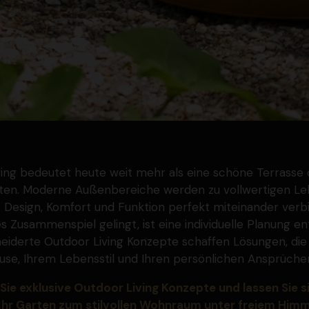
ving bedeutet heute weit mehr als eine schöne Terrasse 
rten. Moderne Außen­be­reiche werden zu vollwer­tigen L
 Design, Komfort und Funktion perfekt mitein­ander verb
s Zusam­men­spiel gelingt, ist eine indivi­duelle Planung e
i­derte Outdoor Living Konzepte schaffen Lösungen, die
se, Ihrem Lebensstil und Ihren persön­lichen Ansprüche
Sie exklusive Outdoor Living Konzepte und lassen Sie si
e Ihr Garten zum stilvollen Wohnraum unter freiem Himm