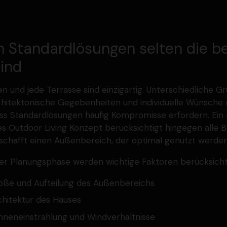
Standard­lö­sungen selten die b
ind
n und jede Terrasse sind einzig­artig. Unter­schied­liche G
hi­tek­to­nische Gegeben­heiten und indivi­duelle Wünsch
ass Standard­lö­sungen häufig Kompro­misse erfordern. Ei
es Outdoor Living Konzept berück­sichtigt hingegen alle 
schafft einen Außen­be­reich, der optimal genutzt werde
der Planungs­phase werden wichtige Faktoren berück­sicht
öße und Aufteilung des Außen­be­reichs
hi­tektur des Hauses
nen­ein­strahlung und Windver­hält­nisse