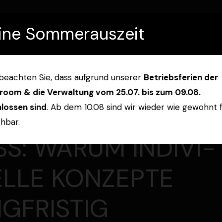
eine Sommerauszeit
HOME
B2B
ÜBE
 beachten Sie, dass aufgrund unserer
Betriebsferien der
oom & die Verwaltung vom 25.07. bis zum 09.08.
DOOR LIVING NAC
lossen sind
. Ab dem 10.08 sind wir wieder wie gewohnt f
chbar.
S: WARUM INDIVI­D
LE KONZEPTE L
FRISTIG Ü