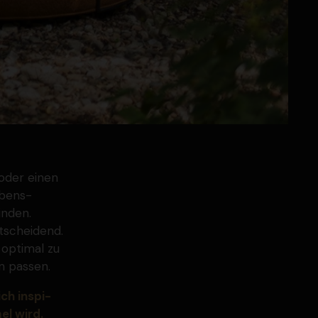
oder einen
ebens­
inden.
ntscheidend.
 optimal zu
n passen.
ch inspi­
el wird.