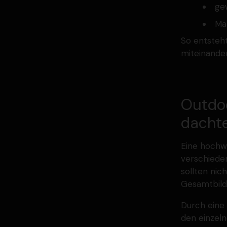
ge
Ma
So entsteht
mitein­ande
Outdoo
dacht
Eine hochw
verschie­de
sollten nic
Gesamtbild
Durch eine 
den einzel