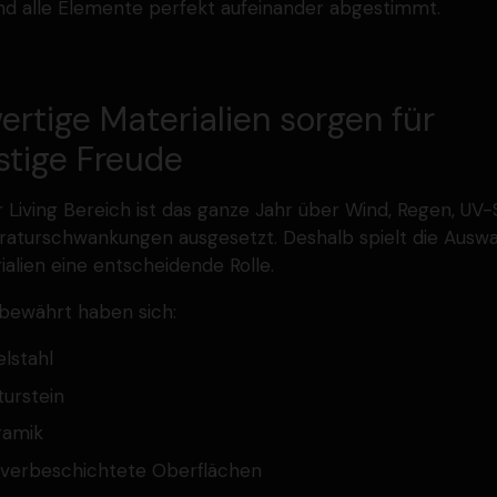
nd alle Elemente perfekt aufein­ander abgestimmt.
rtige Materialien sorgen für
istige Freude
 Living Bereich ist das ganze Jahr über Wind, Regen, UV-
a­tur­schwan­kungen ausge­setzt. Deshalb spielt die Auswa
ialien eine entschei­dende Rolle.
bewährt haben sich:
lstahl
ur­stein
ramik
lver­be­schichtete Oberflächen