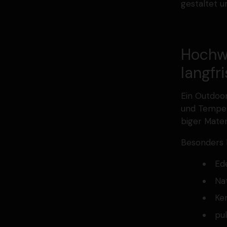
gestaltet u
Hochwe
langfr
Ein Outdoor
und Tempe­r
biger Mater
Besonders 
Ede
Nat
Ke
pu