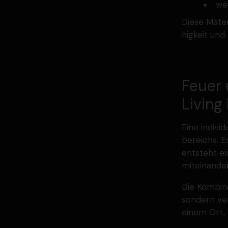
we
Diese Mater
higkeit und
Feuer 
Living
Eine indivi
be­reichs. 
entsteht e
mitein­and
Die Kombi­n
sondern ve
einem Ort,