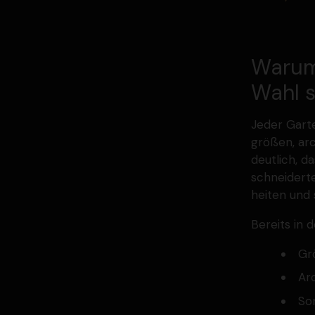
Warum 
Wahl s
Jeder Garte
größen, arc
deutlich, d
schnei­dert
heiten und 
Bereits in 
Gr
Arc
Son