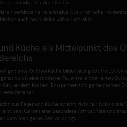
tter­be­ständige Outdoor Stoffe
ialien verbinden eine exklusive Optik mit hoher Wider­sta
 bleiben auch nach vielen Jahren attraktiv.
und Küche als Mittel­punkt des 
 Bereichs
­duell geplante Outdoor­küche bildet häufig das Herzstüc
Ergänzt durch eine moderne Feuer­stelle oder einen Out
in Ort, an dem Kochen, Entspannen und gemein­sames Er
er verschmelzen.
ation aus Feuer und Küche schafft nicht nur funktionale V
rleiht dem Garten eine besondere Atmosphäre und mach
 an dem man gerne Zeit verbringt.