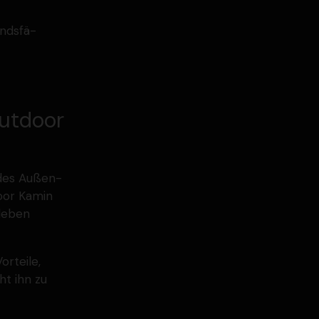
nds­fä­
Outdoor
k des Außen­
door Kamin
leben
orteile,
t ihn zu