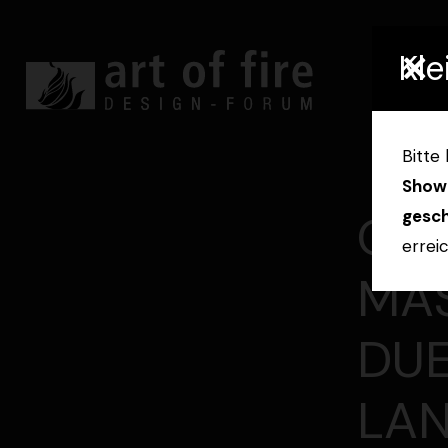
Kl
Bitte
Showr
OUT
gesch
errei
MAS
UEL
ANG