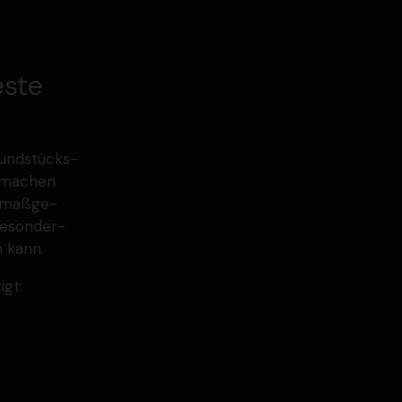
este
rund­stücks­
e machen
n maßge­
Beson­der­
n kann.
igt: