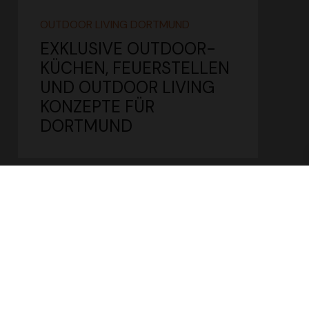
OUTDOOR LIVING DORTMUND
EXKLUSIVE OUTDOOR­
KÜCHEN, FEUER­STELLEN
UND OUTDOOR LIVING
KONZEPTE FÜR
DORTMUND