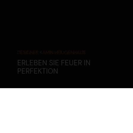
DESIGNER KAMIN HEILI­GENHAUS
ERLEBEN SIE FEUER IN
PERFEKTION